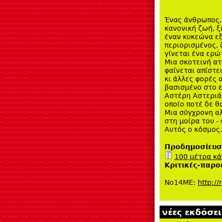
Ένας άνθρωπος, 
κανονική ζωή, ξ
έναν κυκεώνα εξ
περιορισμένος, ζ
γίνεται ένα ερώ
Μια σκοτεινή ατ
φαίνεται απίστ
κι άλλες φορές 
βασισμένο στο ε
Αστέρη Αστεριάδ
οποίο ποτέ δε θ
Μια σύγχρονη αλ
στη μοίρα του -
Αυτός ο κόσμος,
Προδημοσίευ
100 μέτρα κάτ
Κριτικές-παρο
No14ME:
http:/
νέες εκδόσει