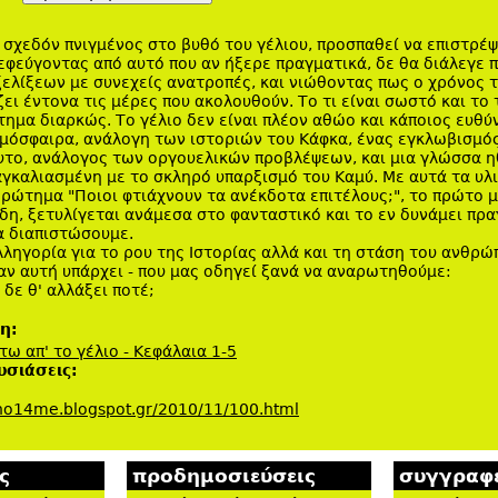
σχεδόν πνιγμένος στο βυθό του γέλιου, προσπαθεί να επιστρέψ
εφεύγοντας από αυτό που αν ήξερε πραγματικά, δε θα διάλεγε 
ελίξεων με συνεχείς ανατροπές, και νιώθοντας πως ο χρόνος τ
ει έντονα τις μέρες που ακολουθούν. Το τι είναι σωστό και το τ
τημα διαρκώς. Το γέλιο δεν είναι πλέον αθώο και κάποιος ευθύν
μόσφαιρα, ανάλογη των ιστοριών του Κάφκα, ένας εγκλωβισμός
ευτο, ανάλογος των οργουελικών προβλέψεων, και μια γλώσσα 
αγκαλιασμένη με το σκληρό υπαρξισμό του Καμύ. Με αυτά τα υλι
ρώτημα "Ποιοι φτιάχνουν τα ανέκδοτα επιτέλους;", το πρώτο 
η, ξετυλίγεται ανάμεσα στο φανταστικό και το εν δυνάμει πρα
α διαπιστώσουμε.
ληγορία για το ρου της Ιστορίας αλλά και τη στάση του ανθρώ
 αν αυτή υπάρχει - που μας οδηγεί ξανά να αναρωτηθούμε:
 δε θ' αλλάξει ποτέ;
ση:
ω απ' το γέλιο - Κεφάλαια 1-5
υσιάσεις:
/no14me.blogspot.gr/2010/11/100.html
ς
προδημοσιεύσεις
συγγραφε