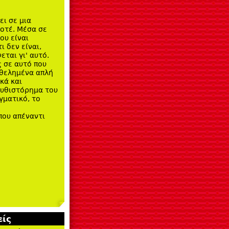
ει σε μια
ποτέ. Μέσα σε
ου είναι
ι δεν είναι,
εται γι' αυτό.
 σε αυτό που
ηθελημένα απλή
κά και
μυθιστόρημα του
γματικό, το
που απέναντι
ίς