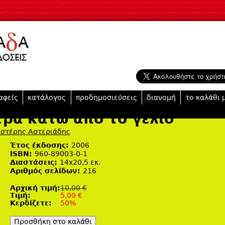
Jump to navigation
αφείς
κατάλογος
προδημοσιεύσεις
διανομή
το καλάθι 
τρα κάτω από το γέλιο
στέρης Αστεριάδης
Έτος έκδοσης:
2006
ISBN:
960-89003-0-1
Διαστάσεις:
14x20,5 εκ.
Αριθμός σελίδων:
216
Αρχική τιμή:
10,00 €
Tιμή:
5,00 €
Κερδίζετε:
50%