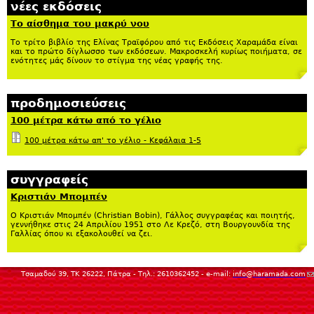
νέες εκδόσεις
Το αίσθημα του μακρύ νου
Το τρίτο βιβλίο της Ελίνας Τραϊφόρου από τις Εκδόσεις Χαραμάδα είναι
και το πρώτο δίγλωσσο των εκδόσεων. Μακροσκελή κυρίως ποιήματα, σε
ενότητες μάς δίνουν το στίγμα της νέας γραφής της.
προδημοσιεύσεις
100 μέτρα κάτω από το γέλιο
100 μέτρα κάτω απ' το γέλιο - Κεφάλαια 1-5
συγγραφείς
Κριστιάν Μπομπέν
Ο Κριστιάν Μπομπέν (Christian Bobin), Γάλλος συγγραφέας και ποιητής,
γεννήθηκε στις 24 Απριλίου 1951 στο Λε Κρεζό, στη Βουργουνδία της
Γαλλίας όπου κι εξακολουθεί να ζει.
(
Τσαμαδού 39, ΤΚ 26222, Πάτρα - Τηλ.: 2610362452 - e-mail:
info@haramada.com
se
m