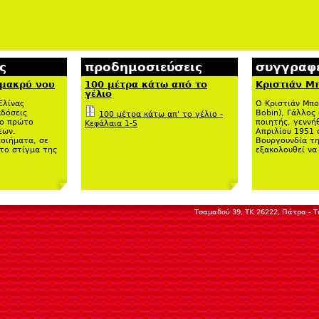
ς
προδημοσιεύσεις
συγγραφε
 μακρύ νου
100 μέτρα κάτω από το
Κριστιάν Μ
γέλιο
Ελίνας
Ο Κριστιάν Μπο
κδόσεις
Bobin), Γάλλος
100 μέτρα κάτω απ' το γέλιο -
το πρώτο
ποιητής, γεννή
Κεφάλαια 1-5
εων.
Απριλίου 1951 
οιήματα, σε
Βουργουνδία τη
 το στίγμα της
εξακολουθεί να 
Τσαμαδού 39, ΤΚ 26222, Πάτρα - Τη