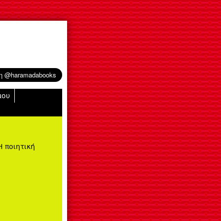
μου
Η ποιητική