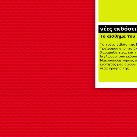
νέες εκδόσει
Το αίσθημα του
Το τρίτο βιβλίο της 
Τραϊφόρου από τις Ε
Χαραμάδα είναι και 
δίγλωσσο των εκδόσ
Μακροσκελή κυρίως π
ενότητες μάς δίνουν
νέας γραφής της.